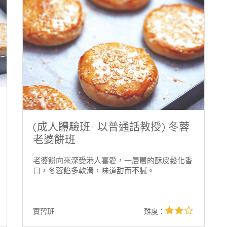
(成人體驗班- 以普通話教授) 冬蓉
老婆餅班
老婆餅向來深受港人喜愛，一層層的酥皮鬆化香
口，冬蓉餡多軟滑，味道甜而不膩。
star
2star
實習班
難度：