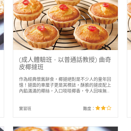
(成人體驗班 - 以普通話教授) 曲奇
皮椰撻班
作為經典懷舊餅食，椰撻絕對是不少人的童年回
憶！撻面的車厘子更是其標誌，酥脆的撻皮配上
內餡滿滿的椰絲，入口啖啖椰香，令人回味無
窮。
star
2star
實習班
難度：