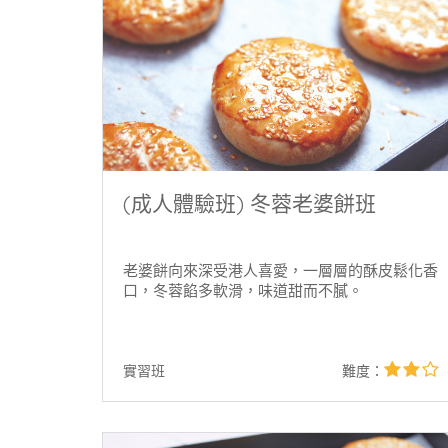
(成人體驗班) 冬蓉老婆餅班
老婆餅向來深受港人喜愛，一層層的酥皮鬆化香
口，冬蓉餡多軟滑，味道甜而不膩。
2
實習班
難度：