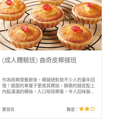
(成人體驗班) 曲奇皮椰撻班
作為經典懷舊餅食，椰撻絕對是不少人的童年回
憶！撻面的車厘子更是其標誌，酥脆的撻皮配上
內餡滿滿的椰絲，入口啖啖椰香，令人回味無
窮。
2star
實習班
難度：