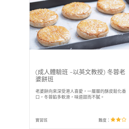
(成人體驗班 –以英文教授) 冬蓉老
婆餅班
老婆餅向來深受港人喜愛，一層層的酥皮鬆化香
口，冬蓉餡多軟滑，味道甜而不膩。
2
實習班
難度：